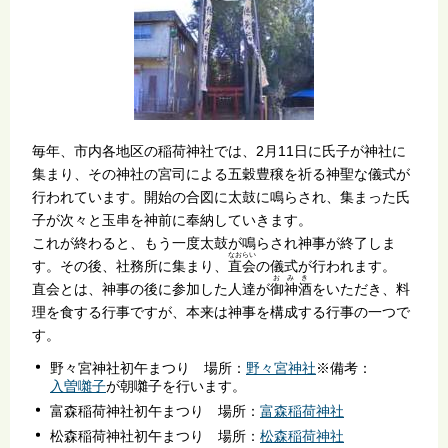
毎年、市内各地区の稲荷神社では、2月11日に氏子が神社に
集まり、その神社の宮司による五穀豊穣を祈る神聖な儀式が
行われています。開始の合図に太鼓に鳴らされ、集まった氏
子が次々と玉串を神前に奉納していきます。
これが終わると、もう一度太鼓が鳴らされ神事が終了しま
なおらい
す。その後、社務所に集まり、
直会
の儀式が行われます。
おみき
直会とは、神事の後に参加した人達が
御神酒
をいただき、料
理を食する行事ですが、本来は神事を構成する行事の一つで
す。
野々宮神社初午まつり 場所：
野々宮神社
※備考：
入曽囃子
が朝囃子を行います。
富森稲荷神社初午まつり 場所：
富森稲荷神社
松森稲荷神社初午まつり 場所：
松森稲荷神社