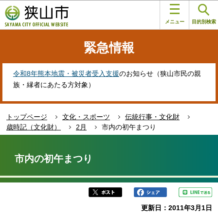
こ
このページの本文へ移動
の
メニュー
目的別検索
ペ
ー
緊急情報
ジ
の
先
令和8年熊本地震・被災者受入支援
のお知らせ（狭山市民の親
頭
族・縁者にあたる方対象）
で
す
トップページ
文化・スポーツ
伝統行事・文化財
歳時記（文化財）
2月
市内の初午まつり
本
文
市内の初午まつり
こ
こ
か
ら
更新日：2011年3月1日