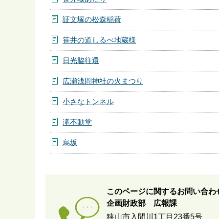
証文塚の松森稲荷
笹井の道しるべ地蔵様
日光脇往還
広瀬浅間神社の火まつり
小さなトンネル
滝不動堂
烏坂
このページに関するお問い合わ
企画財政部 広報課
狭山市入間川1丁目23番5号