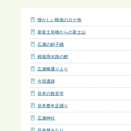
ら
懐かしい映画のロケ地
新富士見橋からの富士山
広瀬の斜子織
根堀用水路の鯉
広瀬橋通りより
今宿遺跡
笹井の観音堂
笹井豊年足踊り
広瀬神社
笹井堰あたり