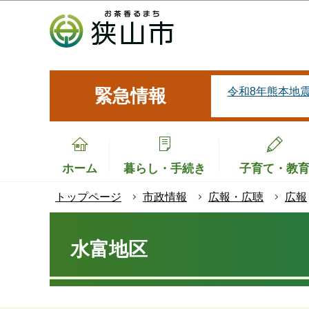
こ
の
ペ
ー
ジ
令和8年熊本地
緊急情報
の
先
頭
で
ホーム
暮らし・手続き
子育て・教
す
トップページ
市政情報
広報・広聴
広報
本
文
水富地区
こ
こ
か