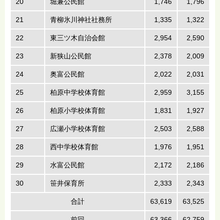
20
堀兼公民館
1,746
1,796
21
青柳氷川神社社務所
1,335
1,322
22
東三ツ木自治会館
2,954
2,590
23
新狭山公民館
2,378
2,009
24
奥富公民館
2,022
2,031
25
柏原中学校体育館
2,959
3,155
26
柏原小学校体育館
1,831
1,927
27
広瀬小学校体育館
2,503
2,588
28
西中学校体育館
1,976
1,951
29
水富公民館
2,172
2,186
30
笹井保育所
2,333
2,343
合計
63,619
63,525
1
前回
63,366
62,759
1