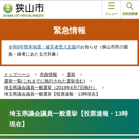
こ
このページの本文へ移動
の
メニュー
目的別検索
ペ
ー
緊急情報
ジ
の
先
令和8年熊本地震・被災者受入支援
のお知らせ（狭山市民の親
頭
族・縁者にあたる方対象）
で
す
トップページ
市政情報
選挙
選挙一覧(これまでに執行された選挙含む)
埼玉県議会議員一般選挙（2019年4月7日執行）
埼玉県議会議員一般選挙【投票速報・13時現在】
本
文
埼玉県議会議員一般選挙【投票速報・13時
こ
現在】
こ
か
ら