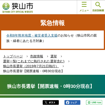
こ
このページの本文へ移動
の
メニュー
目的別検索
ペ
ー
緊急情報
ジ
の
先
令和8年熊本地震・被災者受入支援
のお知らせ（狭山市民の親
頭
族・縁者にあたる方対象）
で
す
トップページ
市政情報
選挙
選挙一覧(これまでに執行された選挙含む)
狭山市長選挙（2019年7月21日執行）
狭山市長選挙【開票速報・0時30分現在】
本
文
狭山市長選挙【開票速報・0時30分現在】
こ
こ
か
ら