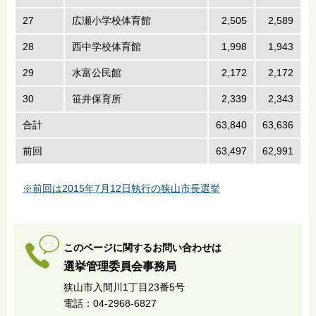
27
広瀬小学校体育館
2,505
2,589
28
西中学校体育館
1,998
1,943
29
水富公民館
2,172
2,172
30
笹井保育所
2,339
2,343
合計
63,840
63,636
1
前回
63,497
62,991
1
※前回は2015年7月12日執行の狭山市長選挙
このページに関するお問い合わせは
選挙管理委員会事務局
狭山市入間川1丁目23番5号
電話：04-2968-6827