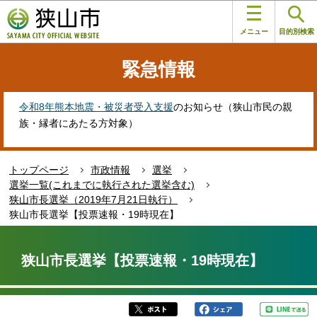
こ
このページの本文へ移動
の
メニュー
目的別検索
ペ
ー
緊急情報
ジ
の
先
令和8年熊本地震・被災者受入支援
のお知らせ（狭山市民の親
頭
族・縁者にあたる方対象）
で
す
トップページ
市政情報
選挙
選挙一覧(これまでに執行された選挙含む)
狭山市長選挙（2019年7月21日執行）
狭山市長選挙【投票速報・19時現在】
本
文
狭山市長選挙【投票速報・19時現在】
こ
こ
か
ら