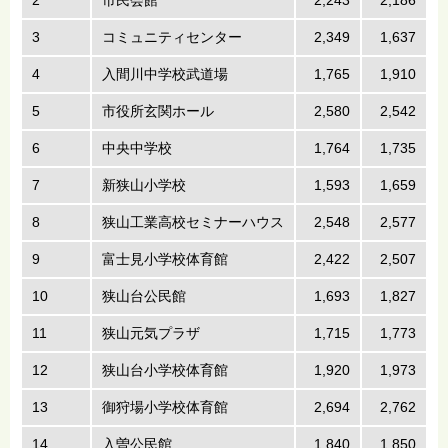
2
市民会館
2,243
2,186
3
コミュニティセンター
2,349
1,637
4
入間川中学校武道場
1,765
1,910
5
市役所玄関ホール
2,580
2,542
6
中央中学校
1,764
1,735
7
新狭山小学校
1,593
1,659
8
狭山工業高校セミナーハウス
2,548
2,577
9
富士見小学校体育館
2,422
2,507
10
狭山台公民館
1,693
1,827
11
狭山元気プラザ
1,715
1,773
12
狭山台小学校体育館
1,920
1,973
13
御狩場小学校体育館
2,694
2,762
14
入曽公民館
1,840
1,850