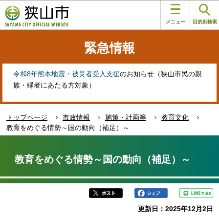
こ
このページの本文へ移動
の
メニュー
目的別検索
ペ
ー
緊急情報
ジ
の
先
令和8年熊本地震・被災者受入支援
のお知らせ（狭山市民の親
頭
族・縁者にあたる方対象）
で
す
トップページ
市政情報
施策・計画等
教育文化
教育をめぐる情勢～国の動向（補足）～
本
文
教育をめぐる情勢～国の動向（補足）～
こ
こ
か
ら
更新日：2025年12月2日