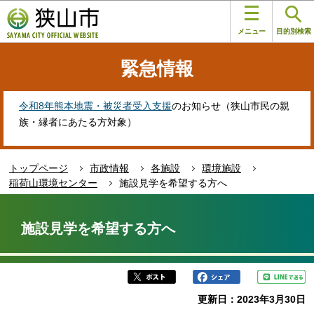
こ
このページの本文へ移動
の
メニュー
目的別検索
ペ
ー
緊急情報
ジ
の
先
令和8年熊本地震・被災者受入支援
のお知らせ（狭山市民の親
頭
族・縁者にあたる方対象）
で
す
トップページ
市政情報
各施設
環境施設
稲荷山環境センター
施設見学を希望する方へ
本
文
施設見学を希望する方へ
こ
こ
か
ら
更新日：2023年3月30日