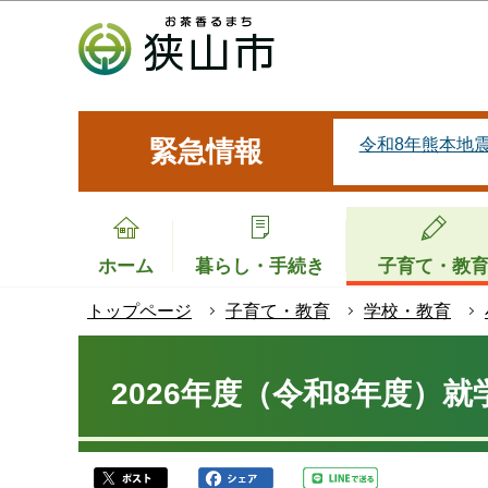
こ
の
ペ
ー
ジ
令和8年熊本地
緊急情報
の
先
頭
で
ホーム
暮らし・手続き
子育て・教
す
トップページ
子育て・教育
学校・教育
本
文
2026年度（令和8年度）
こ
こ
か