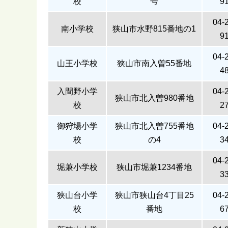
校
号
9
04-
南小学校
狭山市水野815番地の1
9
04-
山王小学校
狭山市南入曽55番地
4
入間野小学
04-
狭山市北入曽980番地
校
2
御狩場小学
狭山市北入曽755番地
04-
校
の4
3
04-
堀兼小学校
狭山市堀兼1234番地
3
狭山台小学
狭山市狭山台4丁目25
04-
校
番地
6