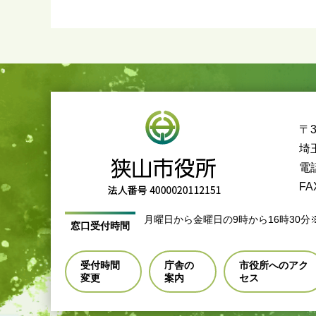
〒3
埼
電話
FA
月曜日から金曜日の9時から16時30分
窓口受付時間
受付時間
庁舎の
市役所へのアク
変更
案内
セス