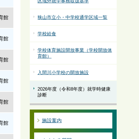
区域外就学事務取扱基準
狭山市立小・中学校通学区域一覧
育館
学校給食
育館
学校体育施設開放事業（学校開放体
育館）
育館
入間川小学校の開放施設
育館
2026年度（令和8年度）就学時健康
診断
育館
施設案内
育館