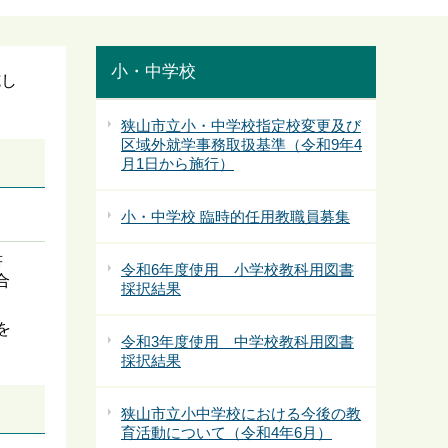
小・中学校
施し
狭山市立小・中学校指定校変更及び
区域外就学事務取扱基準（令和9年4
月1日から施行）
小・中学校 臨時的任用教職員募集
書
令和6年度使用 小学校教科用図書
合
採択結果
を
令和3年度使用 中学校教科用図書
採択結果
狭山市立小中学校における今後の教
育活動について（令和4年6月）