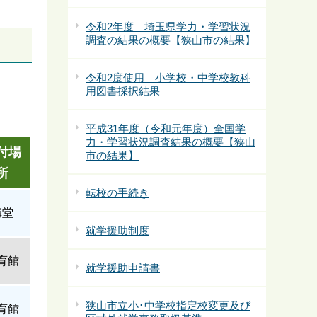
令和2年度 埼玉県学力・学習状況
調査の結果の概要【狭山市の結果】
令和2度使用 小学校・中学校教科
用図書採択結果
平成31年度（令和元年度）全国学
力・学習状況調査結果の概要【狭山
付場
市の結果】
所
転校の手続き
講堂
就学援助制度
育館
就学援助申請書
狭山市立小･中学校指定校変更及び
育館