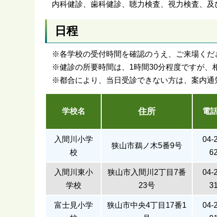
内科健診、歯科健診、聴力検査、視力検査、及
日程
※各学校の受付時間を確認のうえ、ご来場くだ
※健診の所要時間は、1時間30分程度ですが
※都合により、当日受診できない方は、案内通
住所
学校名
電
入間川小学
04-
狭山市鵜ノ木5番9号
校
6
入間川東小
狭山市入間川2丁目7番
04-
学校
23号
3
富士見小学
狭山市中央4丁目17番1
04-