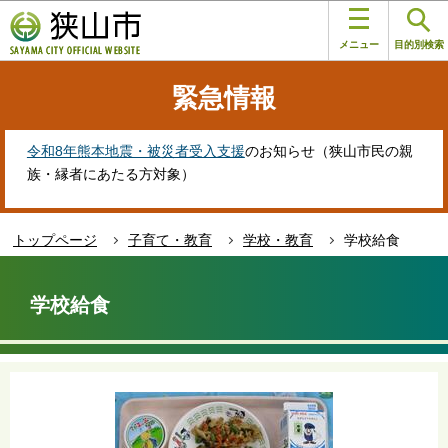
こ
このページの本文へ移動
の
メニュー
目的別検索
ペ
ー
緊急情報
ジ
の
先
令和8年熊本地震・被災者受入支援
のお知らせ（狭山市民の親
頭
族・縁者にあたる方対象）
で
す
トップページ
子育て・教育
学校・教育
学校給食
本
文
学校給食
こ
こ
か
ら