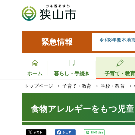
こ
の
ペ
ー
ジ
令和8年熊本地
緊急情報
の
先
頭
で
ホーム
暮らし・手続き
子育て・教
す
トップページ
子育て・教育
学校・教育
本
文
食物アレルギーをもつ児童
こ
こ
か