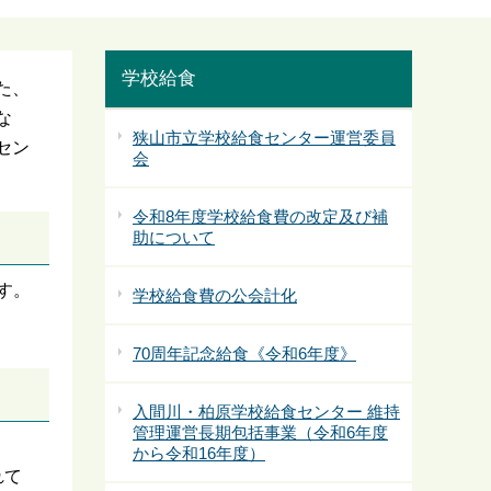
学校給食
た、
な
狭山市立学校給食センター運営委員
セン
会
令和8年度学校給食費の改定及び補
助について
す。
学校給食費の公会計化
70周年記念給食《令和6年度》
入間川・柏原学校給食センター 維持
管理運営長期包括事業（令和6年度
から令和16年度）
れて