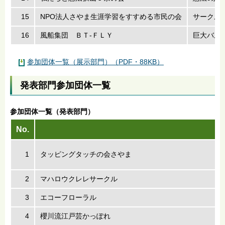
15
NPO法人さやま生涯学習をすすめる市民の会
サークル
16
風船集団 ＢＴ-ＦＬＹ
巨大バル
参加団体一覧（展示部門）（PDF・88KB）
発表部門参加団体一覧
参加団体一覧（発表部門）
No.
1
タッピングタッチの会さやま
2
マハロウクレレサークル
3
エコーフローラル
4
櫻川流江戸芸かっぽれ