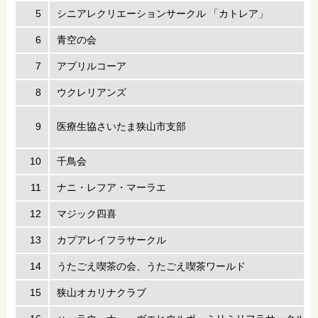
5
シニアレクリエーションサークル 「カトレア」
6
青空の会
7
アプリルコーア
8
ウクレリアンズ
9
医療生協さいたま狭山市支部
10
千鳥会
11
ナニ・レフア・マーラエ
12
マジック四喜
13
カプアレイフラサークル
14
うたごえ喫茶の会、うたごえ喫茶ワールド
15
狭山オカリナクラブ