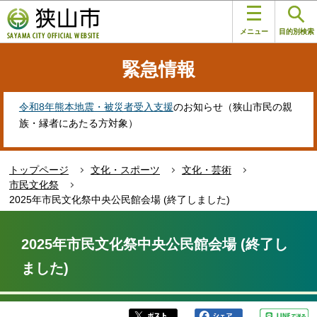
こ
このページの本文へ移動
の
メニュー
目的別検索
ペ
ー
緊急情報
ジ
の
先
令和8年熊本地震・被災者受入支援
のお知らせ（狭山市民の親
頭
族・縁者にあたる方対象）
で
す
トップページ
文化・スポーツ
文化・芸術
市民文化祭
2025年市民文化祭中央公民館会場 (終了しました)
本
文
2025年市民文化祭中央公民館会場 (終了し
こ
ました)
こ
か
ら