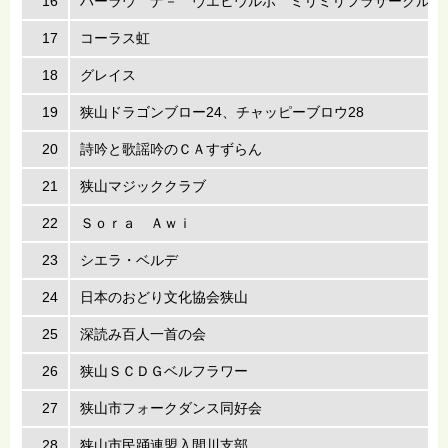
16
ハーラウ ナ－ ヴエヒウルポ ミリミリフラサークル、
17
コーラス虹
18
グレイス
19
狭山ドラゴンブロー24、チャッピーブロウ28
20
詩吟と歌謡吟のＣＡすずらん
21
狭山マジッククラブ
22
Ｓｏｒａ Ａｗｉ
23
シエラ・ベルデ
24
日本のおどり文化協会狭山
25
深読み百人一首の会
26
狭山ＳＣＤＧベルフラワー
27
狭山市フォークダンス同好会
28
狭山市民踊連盟入間川支部