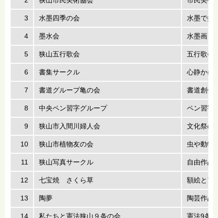
2
狭山市民美術協会
市民美術
3
水墨四季の会
水墨で描
4
墨水会
水墨画 
5
狭山五行歌会
五行歌会
6
書集サークル
心静かに
7
書道グループ亀の会
書道創作
8
中央ペン習字グループ
ペン習字
9
狭山市入間川婦人会
文化祭の
10
狭山市植物友の会
虫や動物
11
狭山写真サークル
自由作品
12
七宝焼 さくら草
額絵とア
13
陶夢
陶芸作品
14
私たちと憲法狭山９条の会
憲法9条