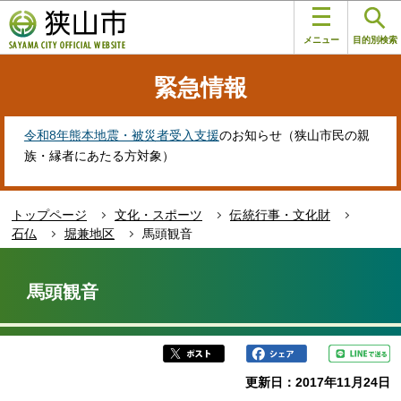
こ
このページの本文へ移動
の
メニュー
目的別検索
ペ
ー
緊急情報
ジ
の
先
令和8年熊本地震・被災者受入支援
のお知らせ（狭山市民の親
頭
族・縁者にあたる方対象）
で
す
トップページ
文化・スポーツ
伝統行事・文化財
石仏
堀兼地区
馬頭観音
本
文
馬頭観音
こ
こ
か
ら
更新日：2017年11月24日