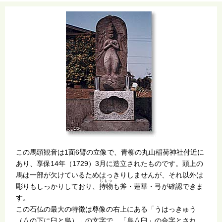
この馬頭観音は1面6臂の立像で、青柳の丸山稲荷神社付近に
あり、享保14年（1729）3月に造立されたものです。頭上の
馬は一部が欠けているためはっきりしませんが、それ以外は
じもつ
彫りもしっかりしており、
持物
も斧・蓮華・弓が確認できま
す。
この石仏の最大の特徴は尊像の右上にある「うはっきゅう
（八の下に臼と烏）」の文字で、「烏八臼」の合字とされ、