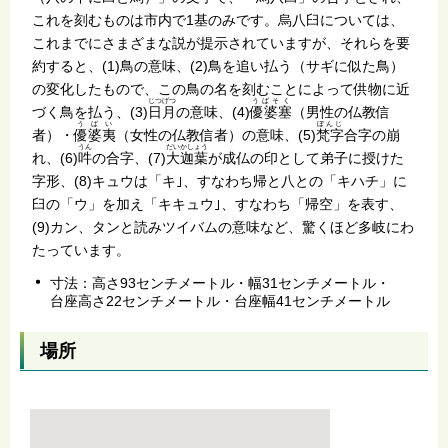
これを刻むものは市内で1基のみです。烏八臼については、
これまでにさまざまな説が提示されていますが、それらを要
約すると、(1)鳥の意味、(2)鳥を追い払う（サギに似た鳥）
の変化したもので、この鳥の名を刻むことによって供物に近
じつげつ
うばそく
づく鳥を払う、(3)
日月
の意味、(4)
優婆塞
（男性の仏教信
うばい
ぼんじ
者）・
優婆夷
（女性の仏教信者）の意味、(5)
梵字
合字の崩
うん
だいかしょう
れ、(6)
吽
の合字、(7)
大迦葉
が成仏の印として弟子に授けた
字形、(8)キュウは「キ｣、すなわち帰と八との「キハチ」に
臼の「ウ」を加え「キキュウ｣、すなわち「帰空」を表す、
(9)カン、タンと読みツイバムの意味など、驚くほど多岐にわ
たっています。
寸法：高さ93センチメートル・幅31センチメートル・
台座高さ22センチメートル・台座幅41センチメートル
場所