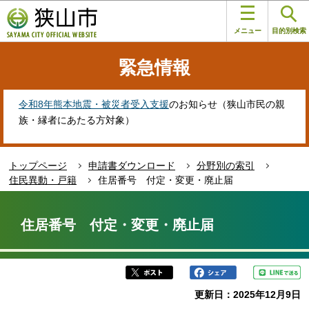
こ
このページの本文へ移動
の
メニュー
目的別検索
ペ
ー
緊急情報
ジ
の
先
令和8年熊本地震・被災者受入支援
のお知らせ（狭山市民の親
頭
族・縁者にあたる方対象）
で
す
トップページ
申請書ダウンロード
分野別の索引
住民異動・戸籍
住居番号 付定・変更・廃止届
本
文
住居番号 付定・変更・廃止届
こ
こ
か
ら
更新日：2025年12月9日