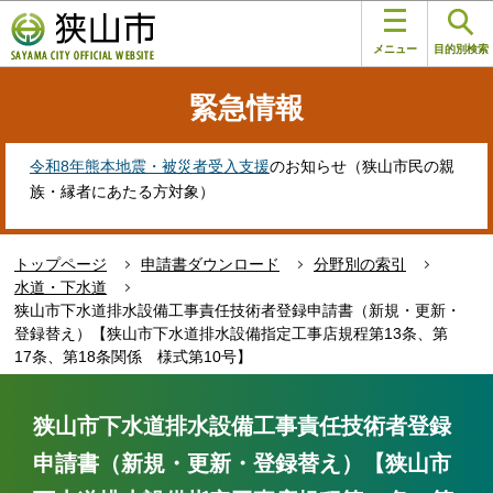
こ
このページの本文へ移動
の
メニュー
目的別検索
ペ
ー
緊急情報
ジ
の
先
令和8年熊本地震・被災者受入支援
のお知らせ（狭山市民の親
頭
族・縁者にあたる方対象）
で
す
トップページ
申請書ダウンロード
分野別の索引
水道・下水道
狭山市下水道排水設備工事責任技術者登録申請書（新規・更新・
登録替え）【狭山市下水道排水設備指定工事店規程第13条、第
17条、第18条関係 様式第10号】
本
文
狭山市下水道排水設備工事責任技術者登録
こ
申請書（新規・更新・登録替え）【狭山市
こ
か