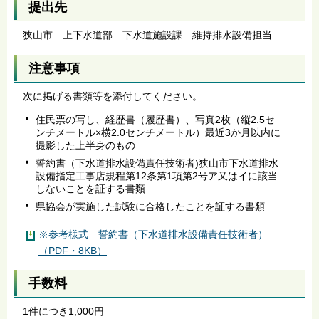
提出先
狭山市 上下水道部 下水道施設課 維持排水設備担当
注意事項
次に掲げる書類等を添付してください。
住民票の写し、経歴書（履歴書）、写真2枚（縦2.5セ
ンチメートル×横2.0センチメートル）最近3か月以内に
撮影した上半身のもの
誓約書（下水道排水設備責任技術者)狭山市下水道排水
設備指定工事店規程第12条第1項第2号ア又はイに該当
しないことを証する書類
県協会が実施した試験に合格したことを証する書類
※参考様式 誓約書（下水道排水設備責任技術者）
（PDF・8KB）
手数料
1件につき1,000円