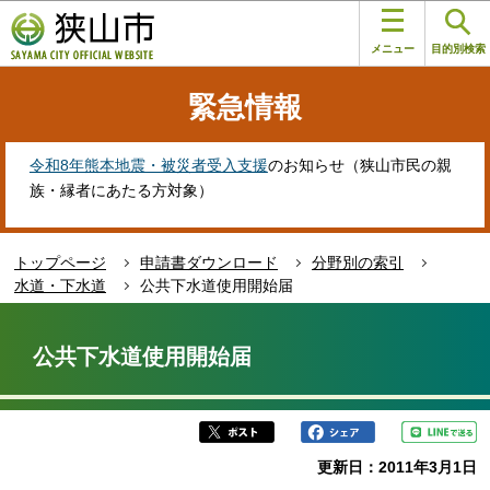
こ
このページの本文へ移動
の
メニュー
目的別検索
ペ
ー
緊急情報
ジ
の
先
令和8年熊本地震・被災者受入支援
のお知らせ（狭山市民の親
頭
族・縁者にあたる方対象）
で
す
トップページ
申請書ダウンロード
分野別の索引
水道・下水道
公共下水道使用開始届
本
文
公共下水道使用開始届
こ
こ
か
ら
更新日：2011年3月1日