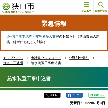
こ
このページの本文へ移動
の
メニュー
目的別検索
ペ
ー
緊急情報
ジ
の
先
令和8年熊本地震・被災者受入支援
のお知らせ（狭山市民の親
頭
族・縁者にあたる方対象）
で
す
トップページ
申請書ダウンロード
分野別の索引
水道・下水道
給水装置工事申込書
本
文
給水装置工事申込書
こ
こ
か
ら
更新日：2022年8月3日