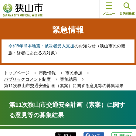
こ
このページの本文へ移動
の
メニュー
目的別検索
ペ
ー
緊急情報
ジ
の
先
令和8年熊本地震・被災者受入支援
のお知らせ（狭山市民の親
頭
族・縁者にあたる方対象）
で
す
トップページ
市政情報
市民参加
パブリックコメント制度
実施結果
第11次狭山市交通安全計画（素案）に関する意見等の募集結果
本
文
第11次狭山市交通安全計画（素案）に関す
こ
る意見等の募集結果
こ
か
ら