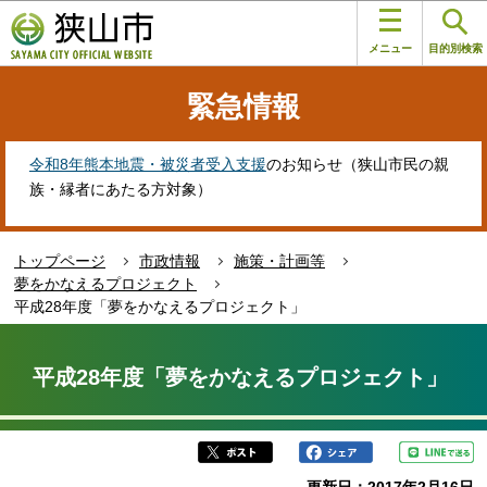
こ
このページの本文へ移動
の
メニュー
目的別検索
ペ
ー
緊急情報
ジ
の
先
令和8年熊本地震・被災者受入支援
のお知らせ（狭山市民の親
頭
族・縁者にあたる方対象）
で
す
トップページ
市政情報
施策・計画等
夢をかなえるプロジェクト
平成28年度「夢をかなえるプロジェクト」
本
文
平成28年度「夢をかなえるプロジェクト」
こ
こ
か
ら
更新日：2017年2月16日