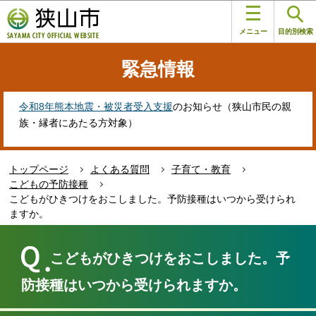
こ
このページの本文へ移動
の
メニュー
目的別検索
ペ
ー
緊急情報
ジ
の
先
令和8年熊本地震・被災者受入支援
のお知らせ（狭山市民の親
頭
族・縁者にあたる方対象）
で
す
トップページ
よくある質問
子育て・教育
こどもの予防接種
こどもがひきつけをおこしました。予防接種はいつから受けられ
ますか。
本
文
こどもがひきつけをおこしました。予
こ
こ
防接種はいつから受けられますか。
か
ら