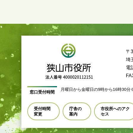
〒3
埼
電話
FA
月曜日から金曜日の9時から16時30分
窓口受付時間
受付時間
庁舎の
市役所へのアク
変更
案内
セス