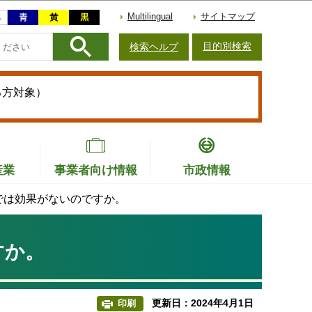
Multilingual
サイトマップ
目的別検索
検索ヘルプ
る方対象）
産業
事業者向け情報
市政情報
では効果がないのですか。
すか。
更新日：2024年4月1日
印刷