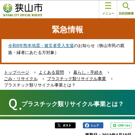
こ
このページの本文へ移動
の
メニュー
目的別検索
ペ
ー
緊急情報
ジ
の
先
令和8年熊本地震・被災者受入支援
のお知らせ（狭山市民の親
頭
族・縁者にあたる方対象）
で
す
トップページ
よくある質問
暮らし・手続き
ごみ・リサイクル
プラスチック類リサイクル事業
プラスチック類リサイクル事業とは？
本
文
プラスチック類リサイクル事業とは？
こ
こ
か
ら
更新日：2013年4月19日