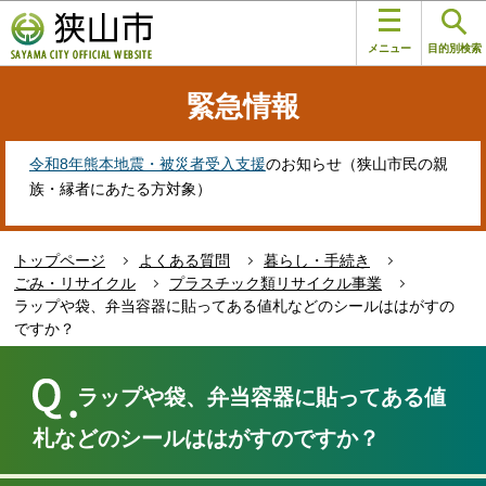
こ
このページの本文へ移動
の
メニュー
目的別検索
ペ
ー
緊急情報
ジ
の
先
令和8年熊本地震・被災者受入支援
のお知らせ（狭山市民の親
頭
族・縁者にあたる方対象）
で
す
トップページ
よくある質問
暮らし・手続き
ごみ・リサイクル
プラスチック類リサイクル事業
ラップや袋、弁当容器に貼ってある値札などのシールははがすの
ですか？
本
文
ラップや袋、弁当容器に貼ってある値
こ
こ
札などのシールははがすのですか？
か
ら