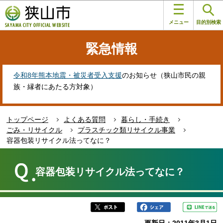
こ
このページの本文へ移動
の
メニュー
目的別検索
ペ
ー
緊急情報
ジ
の
先
令和8年熊本地震・被災者受入支援
のお知らせ（狭山市民の親
頭
族・縁者にあたる方対象）
で
す
トップページ
よくある質問
暮らし・手続き
ごみ・リサイクル
プラスチック類リサイクル事業
容器包装リサイクル法ってなに？
本
文
容器包装リサイクル法ってなに？
こ
こ
か
ら
更新日：2011年3月1日