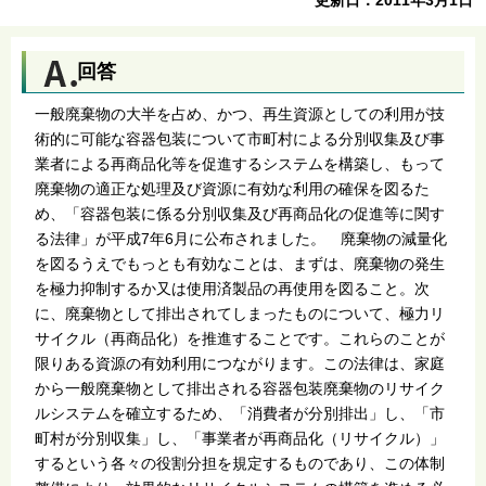
回答
一般廃棄物の大半を占め、かつ、再生資源としての利用が技
術的に可能な容器包装について市町村による分別収集及び事
業者による再商品化等を促進するシステムを構築し、もって
廃棄物の適正な処理及び資源に有効な利用の確保を図るた
め、「容器包装に係る分別収集及び再商品化の促進等に関す
る法律」が平成7年6月に公布されました。 廃棄物の減量化
を図るうえでもっとも有効なことは、まずは、廃棄物の発生
を極力抑制するか又は使用済製品の再使用を図ること。次
に、廃棄物として排出されてしまったものについて、極力リ
サイクル（再商品化）を推進することです。これらのことが
限りある資源の有効利用につながります。この法律は、家庭
から一般廃棄物として排出される容器包装廃棄物のリサイク
ルシステムを確立するため、「消費者が分別排出」し、「市
町村が分別収集」し、「事業者が再商品化（リサイクル）」
するという各々の役割分担を規定するものであり、この体制