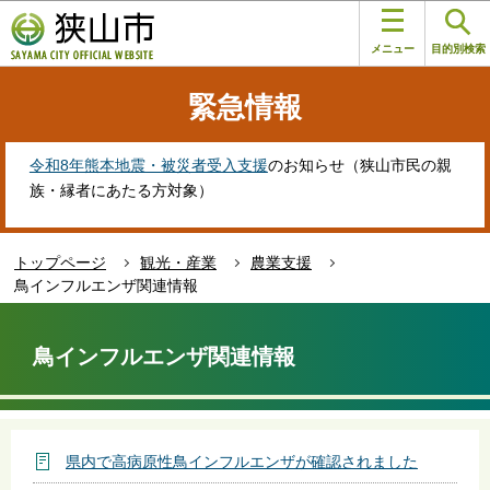
こ
このページの本文へ移動
の
メニュー
目的別検索
ペ
ー
緊急情報
ジ
の
先
令和8年熊本地震・被災者受入支援
のお知らせ（狭山市民の親
頭
族・縁者にあたる方対象）
で
す
トップページ
観光・産業
農業支援
鳥インフルエンザ関連情報
本
文
鳥インフルエンザ関連情報
こ
こ
か
ら
県内で高病原性鳥インフルエンザが確認されました