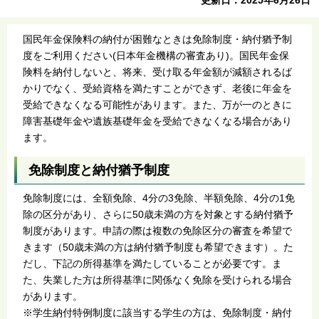
国民年金保険料の納付が困難なときは免除制度・納付猶予制
度をご利用ください(日本年金機構の審査あり)。国民年金保
険料を納付しないと、将来、受け取る年金額が減額されるば
かりでなく、受給資格を満たすことができず、老後に年金を
受給できなくなる可能性があります。また、万が一のときに
障害基礎年金や遺族基礎年金を受給できなくなる場合があり
ます。
免除制度と納付猶予制度
免除制度には、全額免除、4分の3免除、半額免除、4分の1免
除の区分があり、さらに50歳未満の方を対象とする納付猶予
制度があります。申請の際は複数の免除区分の審査を希望で
きます（50歳未満の方は納付猶予制度も希望できます）。た
だし、下記の所得基準を満たしていることが必要です。ま
た、失業した方は所得基準に関係なく免除を受けられる場合
があります。
※学生納付特例制度に該当する学生の方は、免除制度・納付