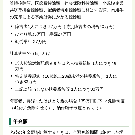
雑損控除額、医療費控除額、社会保険料控除額、小規模企業
共済等掛金控除額、配偶者特別控除額に相当する額、肉用牛
の売却による事業所得にかかる控除額
障害者1人につき 27万円（特別障害者の場合40万円）
ひとり親35万円、寡婦27万円
勤労学生 27万円
計算式中の（B）とは
老人控除対象配偶者または老人扶養親族 1人につき48
万円
特定扶養親族（16歳以上23歳未満の扶養親族） 1人に
つき63万円
上記に該当しない扶養親族等 1人につき38万円
障害者、寡婦またはひとり親の場合 135万円以下 ＜免除制度
（4分の1免除を除く）、納付猶予制度とも同じ＞
年金額
老後の年金額を計算するときは、全額免除期間は納付した場