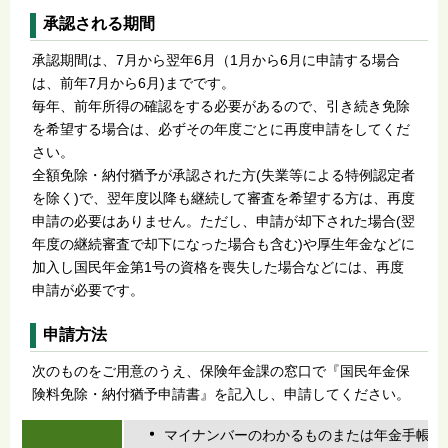
承認される期間
承認期間は、7月から翌年6月（1月から6月に申請する場合
は、前年7月から6月)までです。
毎年、前年所得の確認をする必要があるので、引き続き免除
を希望する場合は、必ずその年度ごとに再度申請をしてくだ
さい。
全額免除・納付猶予が承認された方(失業等による特例認定者
を除く)で、翌年度以降も継続して審査を希望する方は、再度
申請の必要はありません。ただし、申請が却下された場合(翌
年度の継続審査で却下になった場合も含む)や厚生年金などに
加入し国民年金第1号の資格を喪失した場合などには、再度
申請が必要です。
申請方法
次のものをご用意のうえ、保険年金課の窓口で『国民年金保
険料免除・納付猶予申請書』を記入し、申請してください。
マイナンバーのわかるものまたは年金手帳か