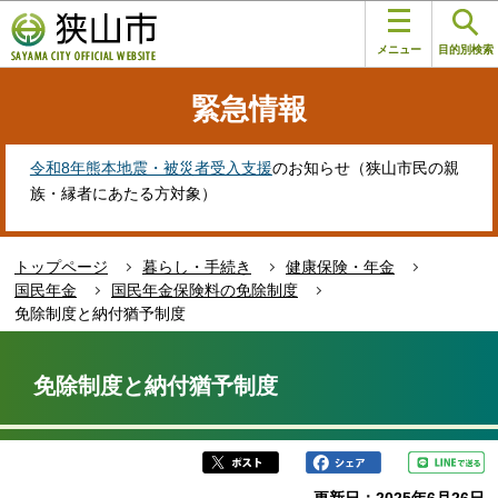
こ
このページの本文へ移動
の
メニュー
目的別検索
ペ
ー
緊急情報
ジ
の
先
令和8年熊本地震・被災者受入支援
のお知らせ（狭山市民の親
頭
族・縁者にあたる方対象）
で
す
トップページ
暮らし・手続き
健康保険・年金
国民年金
国民年金保険料の免除制度
免除制度と納付猶予制度
本
文
免除制度と納付猶予制度
こ
こ
か
ら
更新日：2025年6月26日