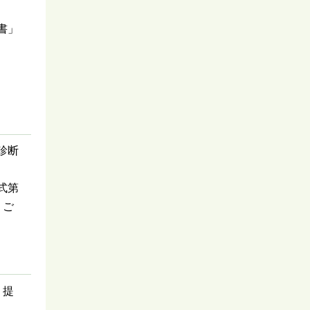
書」
診断
式第
、ご
、提