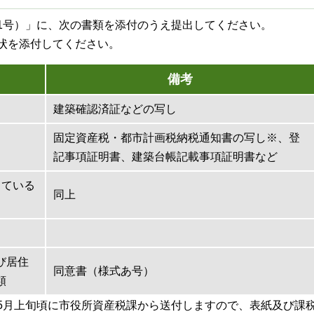
1号）」に、次の書類を添付のうえ提出してください。
状を添付してください。
備考
建築確認済証などの写し
固定資産税・都市計画税納税通知書の写し※、登
記事項証明書、建築台帳記載事項証明書など
している
同上
び居住
同意書（様式あ号）
類
5月上旬頃に市役所資産税課から送付しますので、表紙及び課