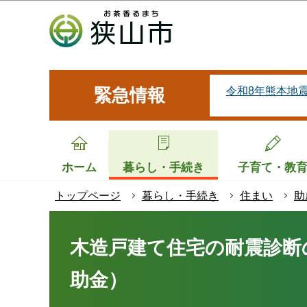
こ
の
ペ
ー
ジ
令和8年熊本地
緊急情報
の
先
頭
で
ホーム
暮らし・手続き
子育て・教
す
トップページ
暮らし・手続き
住まい
助
本
文
木造戸建て住宅の耐震診断
こ
助金）
こ
か