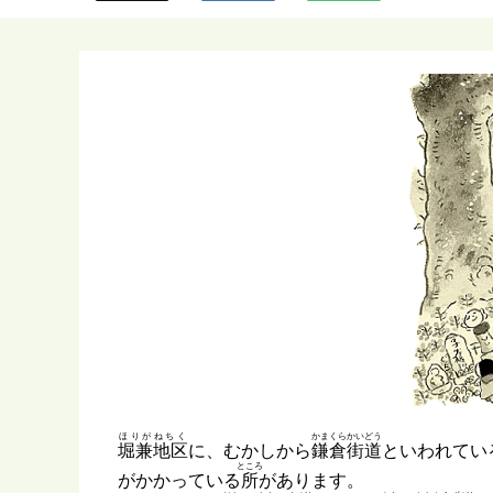
ら
ほりがねちく
かまくらかいどう
堀兼地区
に、むかしから
鎌倉街道
といわれてい
ところ
がかかっている
所
があります。