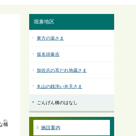
堀兼地区
東方の薬さま
仮名頭粂吉
加佐志の耳だれ地蔵さま
丸山の銭洗い弁天さま
ごんげん橋のはなし
はし
な
橋
施設案内