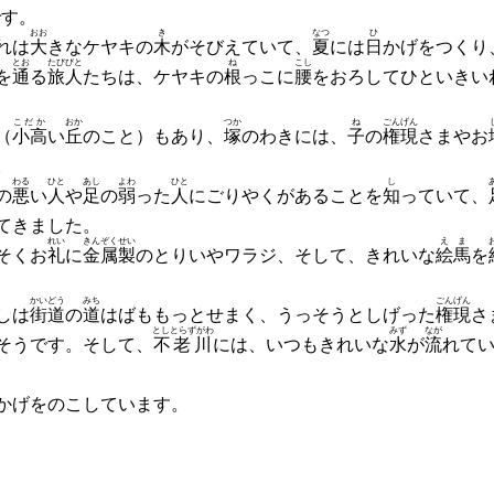
です。
おお
き
なつ
ひ
れは
大
きなケヤキの
木
がそびえていて、
夏
には
日
かげをつくり
とお
たびびと
ね
こし
を
通
る
旅人
たちは、ケヤキの
根
っこに
腰
をおろしてひといきい
こだか
おか
つか
ね
ごんげん
（
小高
い
丘
のこと）もあり、
塚
のわきには、
子
の
権現
さまやお
。
わる
ひと
あし
よわ
ひと
し
の
悪
い
人
や
足
の
弱
った
人
にごりやくがあることを
知
っていて、
てきました。
れい
きんぞくせい
えま
そくお
礼
に
金属製
のとりいやワラジ、そして、きれいな
絵馬
を
かいどう
みち
ごんげん
しは
街道
の
道
はばももっとせまく、うっそうとしげった
権現
さ
としとらずがわ
みず
なが
そうです。そして、
不老川
には、いつもきれいな
水
が
流
れて
かげをのこしています。