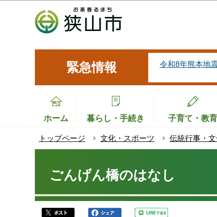
こ
の
ペ
ー
ジ
令和8年熊本地
緊急情報
の
先
頭
で
ホーム
暮らし・手続き
子育て・教
す
トップページ
文化・スポーツ
伝統行事・文
本
文
ごんげん橋のはなし
こ
こ
か