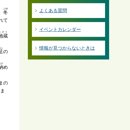
ふゆ
よくある質問
、
冬
れて
イベントカレンダー
じぞう
地蔵
情報が見つからないときは
あし
足
の
おさ
納
め
まの
いま