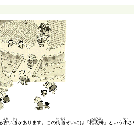
ふる
みち
かいどう
ごんげんばし
ちい
る
古
い
道
があります。この
街道
ぞいには『
権現橋
』という
小
さ