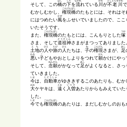
はし
した
ながれ
かわ
としとらずがわ
そして、この
橋
の
下
を
流
れている
川
が
不老川
ごんげんばし
むかしむかし、
権現橋
のたもとには、それはそ
かぜ
にはつめたい
風
をふせいでいましたので、ここ
いたそうです。
ごんげんばし
つか
また、
権現橋
のたもとには、こんもりとした
塚
どうそじん
さま、そして
道祖神
さまがまつってありました
とち
ひと
たび
ひと
ね
ごんげん
あし
土地
の
人
や
旅
の
人
たちは、
子
の
権現
さまが、
足
わる
こ
がん
悪
い
子
どもやおとしよりをつれて
願
かけにやっ
ねんがん
あし
そして、
念願
がかなって
足
がよくなると、さっ
ていきました。
いま
じどうしゃ
今
は、
自動車
がゆききするこのあたりも、むか
おお
とお
いりそ
大
ケヤキは、
遠
く
入曽
あたりからもみえていた
した。
いま
ごんげんばし
今
でも
権現橋
のあたりは、まだしむかしのおも