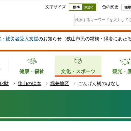
このページの本文へ移動
文字サイズ
色の変更
震・被災者受入支援
のお知らせ（狭山市民の親族・縁者にあた
育
健康・福祉
文化・スポーツ
観光・
化財
狭山の絵本
堀兼地区
ごんげん橋のはなし