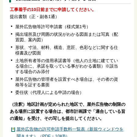
工事着手の10日前までに申請してください。
提出書類（正・副各1通）
屋外広告物等許可申請書（様式第1号）
掲出場所及び周囲の状況がわかる図面または写真（配
置図、案内図）
形状、寸法、材料、構造、意匠、色彩などに関する仕
様書及び図面
土地所有者等の借用承諾書等（他人の土地に建ててい
る場合に、承諾を取っている事がわかる書類）※該当
する場合のみ添付
屋外広告物の管理者を設置すべき場合は、その者の資
格等を証する書面
委任状（代理人による申請の場合）
（注釈）地区計画が定められた地区で、屋外広告物の制限の
ある場所に設置する場合は、都市計画課で「適合している旨
の通知」を受け、その写しを提出してください。
屋外広告物の許可申請手数料一覧表（新規ウィンドウを
開きます）（PDF・10KB）