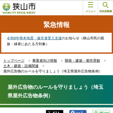
こ
このページの本文へ移動
の
メニュー
目的別検索
ペ
ー
緊急情報
ジ
の
先
令和8年熊本地震・被災者受入支援
のお知らせ（狭山市民の親
頭
族・縁者にあたる方対象）
で
す
トップページ
事業者向け情報
開発・建築・都市景観
土木・建築・設備関連
屋外広告物のルールを守りましょう（埼玉県屋外広告物条例）
本
文
屋外広告物のルールを守りましょう（埼玉
こ
県屋外広告物条例）
こ
か
ら