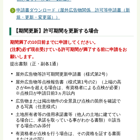
申請書ダウンロード（屋外広告物関係 許可等申請書（新
規・更新・変更届））
【期間更新】許可期間を更新する場合
期間満了の10日前までに申請してください。
(注釈)必ず現在受けている許可期間が満了する前に申請をお
願いします。
提出書類（正・副各1通）
屋外広告物等許可期間更新申請書（様式第2号）
屋外広告物等点検報告書（様式第1号の2）（上端の高
さが4mを超える場合は、有資格者による点検が必要）
※点検日が申請日前3ヵ月以内
広告物または掲出物件の全景及び点検の箇所を確認で
きる写真（任意様式）
土地所有者等の借用承諾書等（他人の土地に建ててい
る場合に、承諾を取っている事がわかる書類）※該当
する場合のみ添付
有資格者が点検を行う場合は、その資格を証する書面
またはその写し