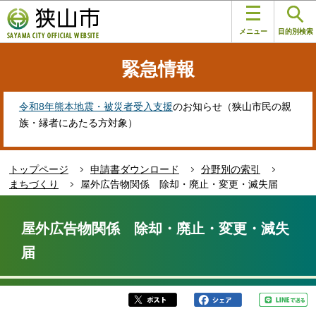
こ
このページの本文へ移動
の
メニュー
目的別検索
ペ
ー
緊急情報
ジ
の
先
令和8年熊本地震・被災者受入支援
のお知らせ（狭山市民の親
頭
族・縁者にあたる方対象）
で
す
トップページ
申請書ダウンロード
分野別の索引
まちづくり
屋外広告物関係 除却・廃止・変更・滅失届
本
文
屋外広告物関係 除却・廃止・変更・滅失
こ
届
こ
か
ら