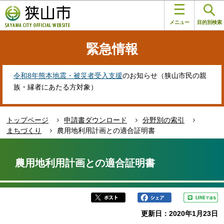
こ
このページの本文へ移動
の
メニュー
目的別検索
ペ
ー
緊急情報
ジ
の
先
令和8年熊本地震・被災者受入支援
のお知らせ（狭山市民の親
頭
族・縁者にあたる方対象）
で
す
トップページ
申請書ダウンロード
分野別の索引
まちづくり
農用地利用計画との適合証明書
本
文
農用地利用計画との適合証明書
こ
こ
か
ら
更新日：2020年1月23日