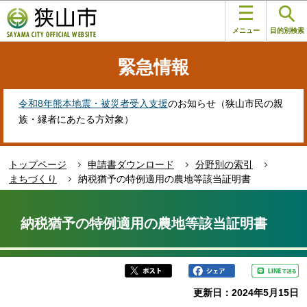
こ
このページの本文へ移動
の
メニュー
目的別検索
ペ
ー
緊急情報
ジ
の
先
令和8年熊本地震・被災者受入支援
のお知らせ（狭山市民の親
頭
族・縁者にあたる方対象）
で
す
トップページ
申請書ダウンロード
分野別の索引
まちづくり
納税猶予の特例適用の農地等該当証明書
本
文
納税猶予の特例適用の農地等該当証明書
こ
こ
か
ら
更新日：2024年5月15日