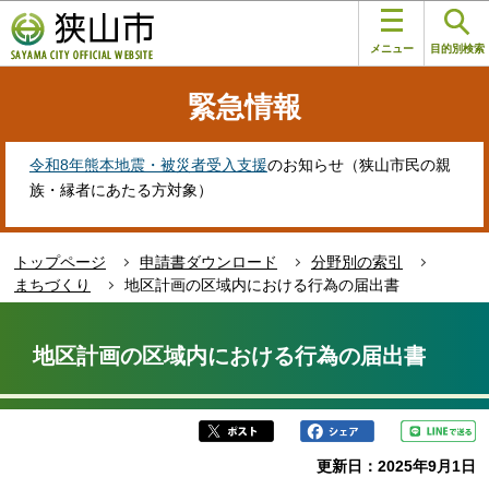
こ
このページの本文へ移動
の
メニュー
目的別検索
ペ
ー
緊急情報
ジ
の
先
令和8年熊本地震・被災者受入支援
のお知らせ（狭山市民の親
頭
族・縁者にあたる方対象）
で
す
トップページ
申請書ダウンロード
分野別の索引
まちづくり
地区計画の区域内における行為の届出書
本
文
地区計画の区域内における行為の届出書
こ
こ
か
ら
更新日：2025年9月1日