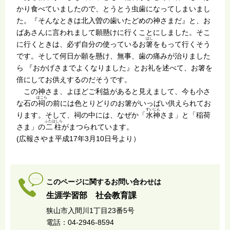
かり食べていましたので、とうとう虫歯になってしまいまし
た。『そんなときは北入曽の歯いたどめの神さまだ』と、お
ばあさんに言われまして願懸けに行くことにしました。そこ
はし
に行くときは、必ず自分の使っているお
箸
をもって行くそう
です。そして何日か願を懸け、無事、歯の痛みが治りました
ら 『おかげさまでよくなりました』とお礼を述べて、お箸を
倍にしてお供えするのだそうです。
この神さま、よほどご利益があると見えまして、今も小さ
ほこら
な石の
祠
の前には色とりどりのお箸がいっぱい供えられてお
すいじん
ります。そして、祠の中には、なぜか「
水神
さま」と「稲荷
ふたはしら
さま」の
二柱
がまつられています。
(広報さやま平成17年3月10日号より）
このページに関するお問い合わせは
生涯学習部 社会教育課
狭山市入間川1丁目23番5号
電話：04-2946-8594