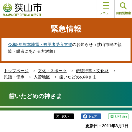
こ
このページの本文へ移動
の
メニュー
目的別検索
ペ
ー
緊急情報
ジ
の
先
令和8年熊本地震・被災者受入支援
のお知らせ（狭山市民の親
頭
族・縁者にあたる方対象）
で
す
トップページ
文化・スポーツ
伝統行事・文化財
民話・伝承
入曽地区
歯いたどめの神さま
本
文
歯いたどめの神さま
こ
こ
か
ら
更新日：2011年3月1日