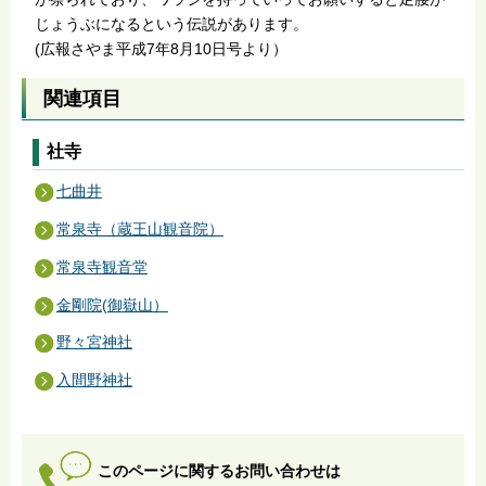
じょうぶになるという伝説があります。
(広報さやま平成7年8月10日号より）
関連項目
社寺
七曲井
常泉寺（蔵王山観音院）
常泉寺観音堂
金剛院(御嶽山）
野々宮神社
入間野神社
このページに関するお問い合わせは