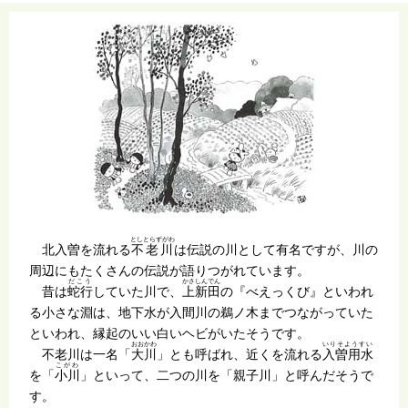
としとらずがわ
北入曽を流れる
不老川
は伝説の川として有名ですが、川の
周辺にもたくさんの伝説が語りつがれています。
だこう
かさしんでん
昔は
蛇行
していた川で、
上新田
の『べえっくび』といわれ
る小さな淵は、地下水が入間川の鵜ノ木までつながっていた
といわれ、縁起のいい白いヘビがいたそうです。
おおかわ
いりそようすい
不老川は一名「
大川
」とも呼ばれ、近くを流れる
入曽用水
こがわ
を「
小川
」といって、二つの川を「親子川」と呼んだそうで
す。