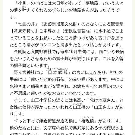
「小川」のそばには大日堂があって「夢地蔵」という人々
かな
の夢を
叶
えてくれるめずらしいお地蔵さんがあったそうで
す。
「七曲の井」（史跡県指定文化財）のとなりにある観音堂
【常泉寺持ち】ご本尊さま（聖観世音菩薩）に水不足でこま
っていることをお願いしたところ夢つげがあり古井戸を掘っ
たところ清水がコンコンと湧き出たという話しがあります。
金剛院と入間野神社では毎年10月中旬には、雨ごいや疫病
をたいさんさせるための獅子舞が奉納されます。これを入曽
の獅子舞といいます。
やまとたけるのみこと
野々宮神社には「
日本武尊
」の言い伝えがあり、神社の
手前には「歯いたどめの石仏」の赤い祠があります。中には
水神さまと稲荷さまが安置され、お箸をもってお願いにいく
と不思議と歯いたがなおるといわれています。
そして、山王小学校の近くには名高い「化け地蔵さん」と
さんのう
女性の信仰が厚かったといわれる
山王
橋の「山王さま」があ
ります。
ごんげんばし
ずっと下って鎌倉街道が通る橋に「
権現橋
」があります。
ね
橋のたもとには、文字塔の石仏で奥武蔵にある
子
の権現さま
が祭られており、ワラジを持っていってお願いすると足腰が