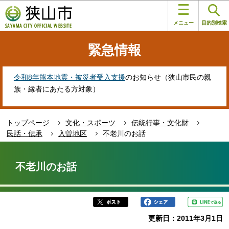
こ
このページの本文へ移動
の
メニュー
目的別検索
ペ
ー
緊急情報
ジ
の
先
令和8年熊本地震・被災者受入支援
のお知らせ（狭山市民の親
頭
族・縁者にあたる方対象）
で
す
トップページ
文化・スポーツ
伝統行事・文化財
民話・伝承
入曽地区
不老川のお話
本
文
不老川のお話
こ
こ
か
ら
更新日：2011年3月1日