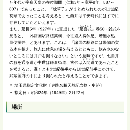
た年代が
宇多
天皇の在位期間（仁和3年～寛平9年、887～
897）であったこと、『枕草子』がまとめられたのが11世紀
初頭であったことを考えると、七曲井は平安時代にはすでに
存在していたといえます。
えんぎしき
また、延長5年（927年）に完成した『
延喜式
』巻50・雑式を
見ると、「凡諸国駅路植菓樹、令往還人得休息、若無水処、
量便掘井」とあります。これは、「諸国の駅路には果物の実
る木を植え、旅人に休息の場を与えるとともに、飲み水のな
いところには井戸を掘りなさい」という意味ですが、七曲井
いりまじ
の脇を通る道が中世は鎌倉街道、古代は
入間道
であったこと
を考えると、遅くとも9世紀後半から10世紀前半にかけて、
こくふ
武蔵
国府
の手により掘られたと考えることができます。
埼玉県指定文化財〔史跡名勝天然記念物・史跡〕
指定日：昭和24年（1949年）2月22日
場所