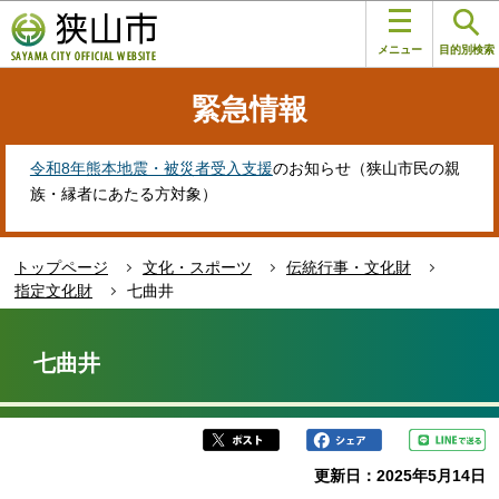
こ
このページの本文へ移動
の
メニュー
目的別検索
ペ
ー
緊急情報
ジ
の
先
令和8年熊本地震・被災者受入支援
のお知らせ（狭山市民の親
頭
族・縁者にあたる方対象）
で
す
トップページ
文化・スポーツ
伝統行事・文化財
指定文化財
七曲井
本
文
七曲井
こ
こ
か
ら
更新日：2025年5月14日