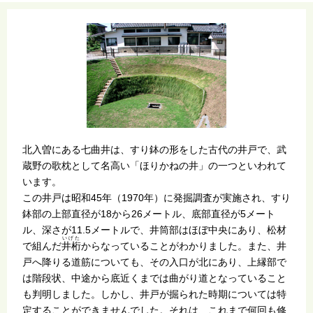
北入曽にある七曲井は、すり鉢の形をした古代の井戸で、武
蔵野の歌枕として名高い「ほりかねの井」の一つといわれて
います。
この井戸は昭和45年（1970年）に発掘調査が実施され、すり
鉢部の上部直径が18から26メートル、底部直径が5メート
ル、深さが11.5メートルで、井筒部はほぼ中央にあり、松材
いげた
で組んだ
井桁
からなっていることがわかりました。また、井
戸へ降りる道筋についても、その入口が北にあり、上縁部で
は階段状、中途から底近くまでは曲がり道となっていること
も判明しました。しかし、井戸が掘られた時期については特
定することができませんでした。それは、これまで何回も修