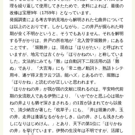
理を繰り返して使用してきたためで、史料によれば、最後の
改修は宝暦9年（1759年）となっています。
発掘調査による考古学的見地から解明された七曲井について
は以上のとおりです。しかしながら、この井戸が掘られた時
期が全く不明かというと、そうでもありません。それを解明
する手がかりは、井戸の所在地が「北入曽字堀難井」にある
ことです。「堀難井」は、現在は「ほりがたい」と呼ばれて
いますが、地元では古くから「ほりかねのい」と称していま
か
した。文法的にみても『難』は自動詞下二段活用の語「
難
ぬ」であり、『大言海』にも「常ニ他ノ動詞ト、熟語トシテ
用ヰ、遂ゲ得ヌ意ヲ云フ語。能ハズ」とあるので、堀難は
「ほりかね」と読むのが正しいと思われます。
「ほりかねの井」が我が国の文献に現れるのは、平安時代前
期の女流歌人である伊勢により、「いかでかと思ふ心は堀か
ねの井よりも猶ぞ深さまされる」の1首が詠まれてから以後
で、清少納言が著した『枕草子』にも、「井は堀兼の井。玉
の井。走井は逢坂なるがをかしき。山の井。さしも浅きため
しになりはじめけん。」とあり、天下の第1位に「ほりかね
の井」を挙げています。伊勢の生没年は不明ですが、活躍し
うだ