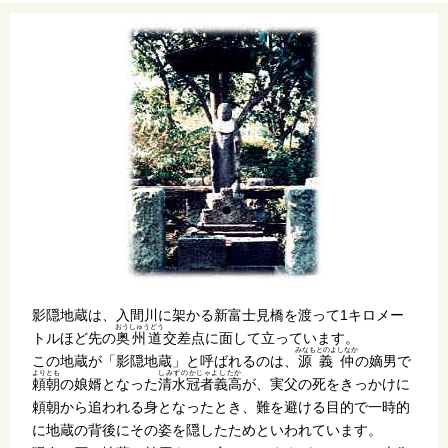
影隠地蔵は、入間川に架かる新富士見橋を渡って1キロメー
おうしゅうどう
トルほど先の
奥州道
交差点に面して立っています。
みなもとのよしなか
この地蔵が「影隠地蔵」と呼ばれるのは、
源義仲
の嫡男で
よりとも
しみずのかじゃよしたか
頼朝
の娘婿となった
清水冠者義高
が、実父の死をきっかけに
頼朝から追われる身となったとき、難を避ける目的で一時的
に地蔵の背後にその姿を隠したためといわれています。