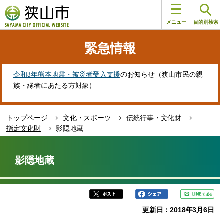
こ
このページの本文へ移動
の
メニュー
目的別検索
ペ
ー
緊急情報
ジ
の
先
令和8年熊本地震・被災者受入支援
のお知らせ（狭山市民の親
頭
族・縁者にあたる方対象）
で
す
トップページ
文化・スポーツ
伝統行事・文化財
指定文化財
影隠地蔵
本
文
影隠地蔵
こ
こ
か
ら
更新日：2018年3月6日