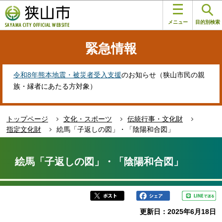
こ
このページの本文へ移動
の
メニュー
目的別検索
ペ
ー
緊急情報
ジ
の
先
令和8年熊本地震・被災者受入支援
のお知らせ（狭山市民の親
頭
族・縁者にあたる方対象）
で
す
トップページ
文化・スポーツ
伝統行事・文化財
指定文化財
絵馬「子返しの図」・「陰陽和合図」
本
文
絵馬「子返しの図」・「陰陽和合図」
こ
こ
か
ら
更新日：2025年6月18日