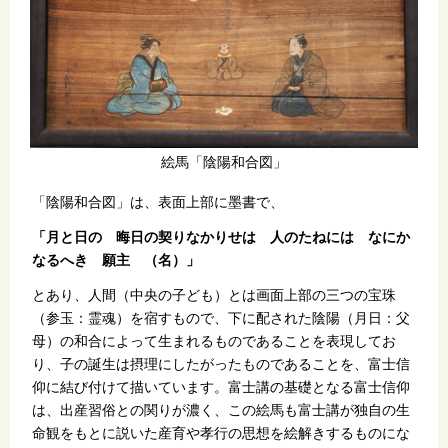
絵馬「陰陽和合図」
「陰陽和合図」は、表面上部に墨書で、
「月と日の 晦日の契りなかりせは 人のたねには なにか
なるへき 願主 （名）」
とあり、人間（中央の子ども）とは画面上部の三つの宝珠
（参玉：霊魂）を宿すもので、下に配された陰陽（月日：父
母）の和合によって生まれるものであることを表現してお
り、子の誕生は摂理にしたがったものであることを、富士信
仰に結び付けて描いています。富士講の基礎となる富士信仰
は、出産習俗との関りが濃く、この絵馬も富士講が独自の生
命観をもとに説いた産育や孝行の思想を絵解きするものにな