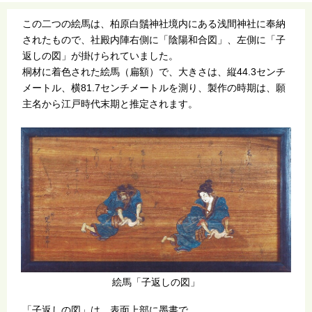
この二つの絵馬は、柏原白鬚神社境内にある浅間神社に奉納
されたもので、社殿内陣右側に「陰陽和合図」、左側に「子
返しの図」が掛けられていました。
桐材に着色された絵馬（扁額）で、大きさは、縦44.3センチ
メートル、横81.7センチメートルを測り、製作の時期は、願
主名から江戸時代末期と推定されます。
絵馬「子返しの図」
「子返しの図」は、表面上部に墨書で、