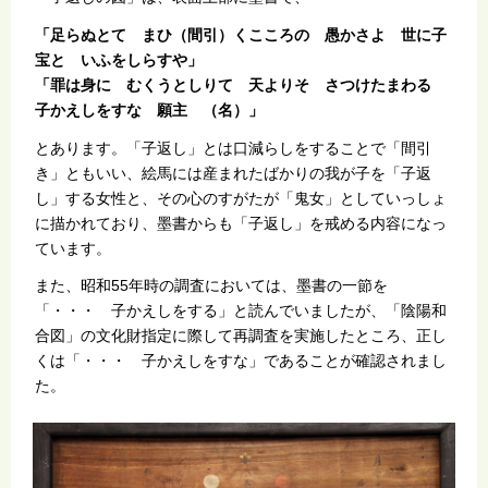
「足らぬとて まひ（間引）くこころの 愚かさよ 世に子
宝と いふをしらすや」
「罪は身に むくうとしりて 天よりそ さつけたまわる
子かえしをすな 願主 （名）」
とあります。「子返し」とは口減らしをすることで「間引
き」ともいい、絵馬には産まれたばかりの我が子を「子返
し」する女性と、その心のすがたが「鬼女」としていっしょ
に描かれており、墨書からも「子返し」を戒める内容になっ
ています。
また、昭和55年時の調査においては、墨書の一節を
「・・・ 子かえしをする」と読んでいましたが、「陰陽和
合図」の文化財指定に際して再調査を実施したところ、正し
くは「・・・ 子かえしをすな」であることが確認されまし
た。