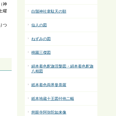
（神
土曜
白鬚神社韋駄天の額
りつ
仙人の図
ねずみの図
桃園三傑図
絹本着色釈迦涅槃図・絹本着色釈迦
八相図
紙本着色両界曼荼羅
紙本地蔵十王図付他二幅
慈眼寺阿弥陀如来像