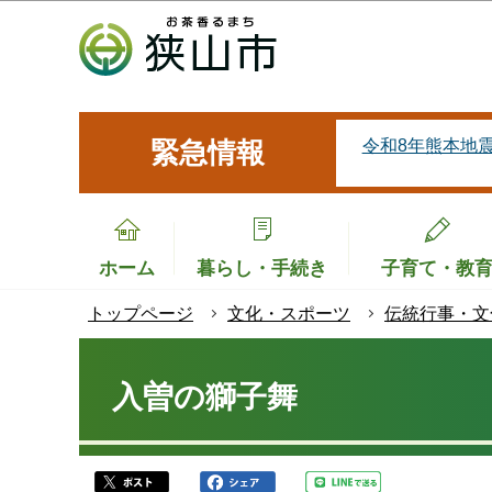
こ
の
ペ
ー
ジ
令和8年熊本地
緊急情報
の
先
頭
で
ホーム
暮らし・手続き
子育て・教
す
トップページ
文化・スポーツ
伝統行事・文
本
文
入曽の獅子舞
こ
こ
か