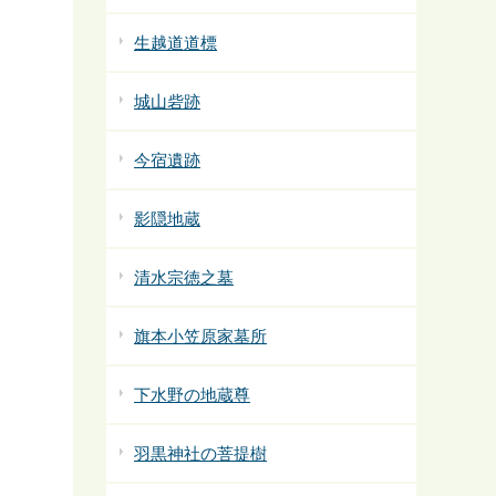
生越道道標
城山砦跡
今宿遺跡
影隠地蔵
清水宗徳之墓
旗本小笠原家墓所
下水野の地蔵尊
羽黒神社の菩提樹