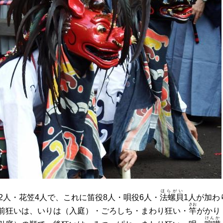
ほらがい
2人・花笠4人で、これに笛役8人・唄役6人・
法螺貝
1人が加わ
さお
前狂いは、いりは（入庭）・ごろしち・まわり狂い・
竿
がかり
けんか