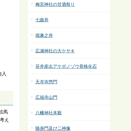
梅宮神社の甘酒祭り
七曲井
堀兼之井
広瀬神社の大ケヤキ
笹井産出アケボノゾウ骨格化石
南入
天岑寺惣門
広福寺山門
絵馬
八幡神社本殿
考え
随身門及び二神像