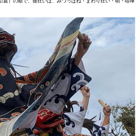
引庭）の順で、後狂いは、みつっぱね・まわり狂い・唄・
喧嘩