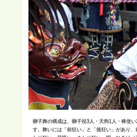
獅子舞の構成は、獅子役3人・天狗1人・棒使い
す。舞いには「前狂い」と「後狂い」があり、