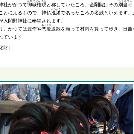
みたけごんげん
べっとうじ
神社がかつて
御嶽権現
と称していたころ、金剛院はその
別当寺
こんこう
ことによるもので、神仏
混淆
であったころの名残といえます。
が入間野神社に奉納されます。
あくえき
り、かつては豊作や
悪疫
退散を願って村内を舞って歩き、日照
れています。
化財〕