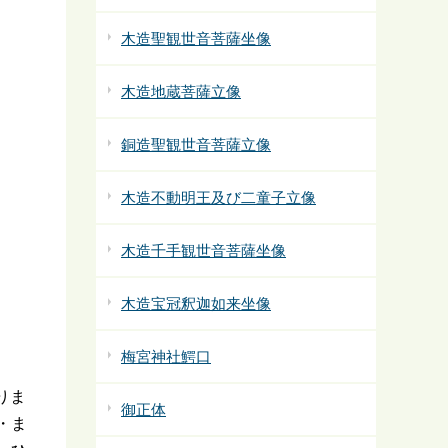
木造聖観世音菩薩坐像
木造地蔵菩薩立像
銅造聖観世音菩薩立像
木造不動明王及び二童子立像
木造千手観世音菩薩坐像
木造宝冠釈迦如来坐像
梅宮神社鰐口
りま
御正体
・ま