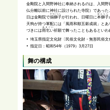
金剛院と入間野神社に奉納されるのは、入間野
仏分離以前に神社に設けられた寺院）であった
そろいじし
ほんじし
日は金剛院で
揃獅子
が行われ、日曜日に
本獅子
天狗が持つ軍配には「風雨和順五穀成就」とあ
あまごい
づきには
雨乞い
祈願で舞ったこともあるといわ
埼玉県指定文化財〔民俗文化財・無形民俗文
指定日：昭和54年（1979）3月27日
舞の構成