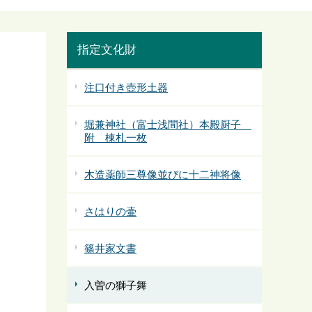
指定文化財
注口付き壺形土器
堀兼神社（富士浅間社）本殿厨子
附 棟札一枚
木造薬師三尊像並びに十二神将像
さはりの壷
篠井家文書
入曽の獅子舞