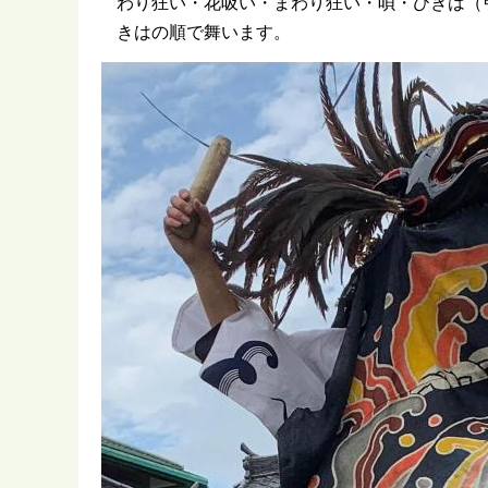
わり狂い・花吸い・まわり狂い・唄・ひきは（
きはの順で舞います。