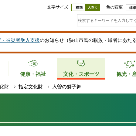
このページの本文へ移動
文字サイズ
色の変更
震・被災者受入支援
のお知らせ（狭山市民の親族・縁者にあた
育
健康・福祉
文化・スポーツ
観光・
化財
指定文化財
入曽の獅子舞