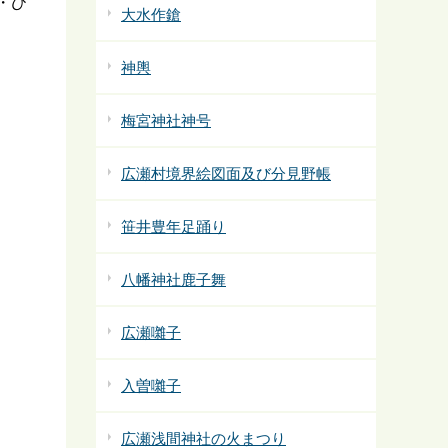
・ひ
大水作鎗
神輿
梅宮神社神号
広瀬村境界絵図面及び分見野帳
笹井豊年足踊り
八幡神社鹿子舞
広瀬囃子
入曽囃子
広瀬浅間神社の火まつり