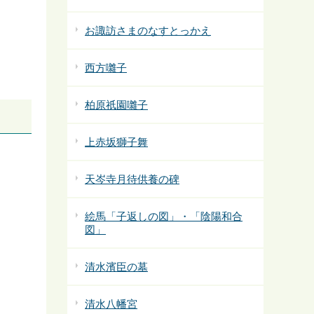
お諏訪さまのなすとっかえ
西方囃子
柏原祇園囃子
上赤坂獅子舞
天岑寺月待供養の碑
絵馬「子返しの図」・「陰陽和合
図」
清水濱臣の墓
清水八幡宮