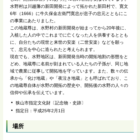
水野村は川越藩の新田開発によって拓かれた新田村で、寛文
6年（1666）に牛久保金左衛門寛忠が息子の忠元とともにこ
の事業にあたりました。
この地蔵尊は、水野村の新田開発が始まってから20年後に、
入植した人の中でこれまでに亡くなった人を供養するととも
に、自分たちの現世と来世の安楽（二世安楽）などを願っ
て、忠元を中心に造られたと考えられます。
現在でも、水野地区は、新田開発当時の開拓地割の形態をと
どめ、地蔵尊に名前が刻まれている人たちの子孫が、同じ地
域で農業に従事して開拓地を守っています。また、数々の伝
承から「化け地蔵」や「夜泣き地蔵」とも呼ばれており、こ
の地蔵尊自体が水野の開拓の歴史や、開拓後の水野の人々の
信仰や伝承を伝えています。
狭山市指定文化財〔記念物・史跡〕
指定日：平成25年2月1日
場所