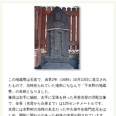
この地蔵尊は石造で、貞享2年（1685）10月13日に造立され
たもので、当時祀られていた場所にちなんで「下水野の地蔵
尊」の名称となりました。
像容は右手に錫杖、左手に宝珠を持った舟形光背の浮彫立像
で、全長（光背から台座まで）は125センチメートルです。
光背には水野村の当時の名主だった牛久保牛右衛門忠元をは
じめ、開拓に関わりのあった48名の名前が刻まれています。