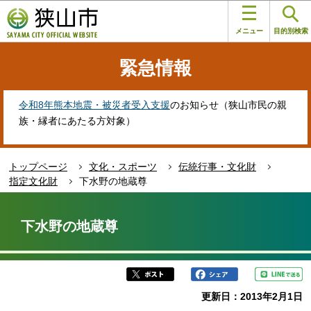
こ
このページの本文へ移動
の
メニュー
目的別検索
ペ
ー
緊急情報
ジ
の
先
令和8年熊本地震・被災者受入支援
のお知らせ（狭山市民の親
頭
族・縁者にあたる方対象）
で
す
トップページ
文化・スポーツ
伝統行事・文化財
指定文化財
下水野の地蔵尊
本
文
下水野の地蔵尊
こ
こ
か
ら
更新日：2013年2月1日