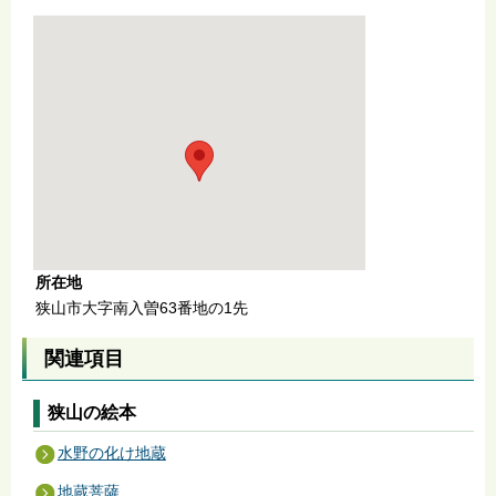
所在地
狭山市大字南入曽63番地の1先
関連項目
狭山の絵本
水野の化け地蔵
地蔵菩薩