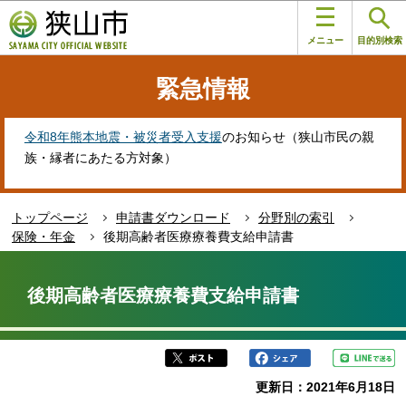
こ
このページの本文へ移動
の
メニュー
目的別検索
ペ
ー
緊急情報
ジ
の
先
令和8年熊本地震・被災者受入支援
のお知らせ（狭山市民の親
頭
族・縁者にあたる方対象）
で
す
トップページ
申請書ダウンロード
分野別の索引
保険・年金
後期高齢者医療療養費支給申請書
本
文
後期高齢者医療療養費支給申請書
こ
こ
か
ら
更新日：2021年6月18日