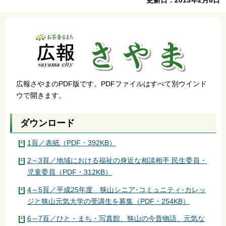
広報さやまのPDF版です。PDFファイルはすべて別ウインド
ウで開きます。
ダウンロード
1頁／表紙（PDF・392KB）
2～3頁／地域における福祉の身近な相談相手 民生委員・
児童委員（PDF・312KB）
4～5頁／平成25年度 狭山シニア･コミュニティ･カレッ
ジと狭山元気大学の受講生を募集（PDF・254KB）
6～7頁／ひと・まち・写真館、狭山の今昔物語、元気な