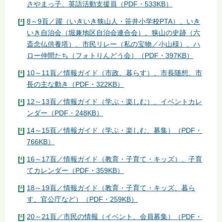
さやまっ子、英語活動支援員（PDF・533KB）
8～9頁／躍（いきいき狭山人・笹井小学校PTA）、いき
いき自治会（堀兼地区自治会連合会）、狭山の史跡（六
斎念仏供養塔）、市民リレー（私の宝物／小山様）、ハ
ロー仲間たち（フォトりんどう会）（PDF・397KB）
10～11頁／情報ガイド（市政、暮らす）、市長随想、市
長の主な動き（PDF・322KB）
12～13頁／情報ガイド（学ぶ・楽しむ）、イベントカレ
ンダー（PDF・248KB）
14～15頁／情報ガイド（学ぶ・楽しむ、募集）（PDF・
766KB）
16～17頁／情報ガイド（教育・子育て・キッズ）、子育
てカレンダー（PDF・359KB）
18～19頁／情報ガイド（教育・子育て・キッズ、暮ら
す、官公庁など）（PDF・259KB）
20～21頁／市民の情報（イベント、会員募集）（PDF・