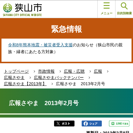
こ
このページの本文へ移動
の
メニュー
目的別検索
ペ
ー
緊急情報
ジ
の
先
令和8年熊本地震・被災者受入支援
のお知らせ（狭山市民の親
頭
族・縁者にあたる方対象）
で
す
トップページ
市政情報
広報・広聴
広報
広報さやま
広報さやまバックナンバー
広報さやま【2013年】
広報さやま 2013年2月号
本
文
広報さやま 2013年2月号
こ
こ
か
ら
更新日：2013年2月8日