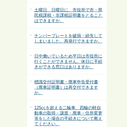
土曜日、日曜日に、市役所で市・県
民税課税・非課税証明書をとること
はできますか。
ナンバープレートを破損・紛失して
しまいました。再発行できますか。
日中働いているため平日は市役所に
行くことができません。休日に手続
きができる窓口はありますか。
標識交付証明書・廃車申告受付書
（廃車証明書）は再交付できます
か。
125ccを超える二輪車、四輪の軽自
動車の取得・譲渡・廃車・住所変更
等をした場合の手続きについて教え
てください。