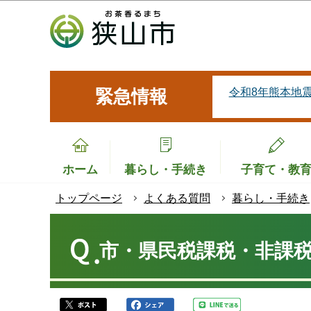
こ
の
ペ
ー
ジ
令和8年熊本地
緊急情報
の
先
頭
で
ホーム
暮らし・手続き
子育て・教
す
トップページ
よくある質問
暮らし・手続き
本
文
市・県民税課税・非課
こ
こ
か