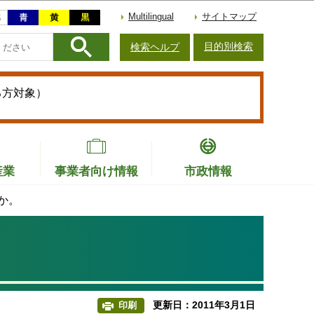
Multilingual
サイトマップ
目的別検索
検索ヘルプ
る方対象）
産業
事業者向け情報
市政情報
か。
更新日：2011年3月1日
印刷