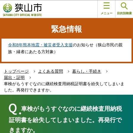
こ
このページの本文へ移動
の
メニュー
目的別検索
ペ
ー
緊急情報
ジ
の
先
令和8年熊本地震・被災者受入支援
のお知らせ（狭山市民の親
頭
族・縁者にあたる方対象）
で
す
トップページ
よくある質問
暮らし・手続き
届出・証明
車検がもうすぐなのに継続検査用納税証明書を紛失してしまいま
した。再発行できますか。
本
文
車検がもうすぐなのに継続検査用納税
こ
こ
証明書を紛失してしまいました。再発行で
か
きますか。
ら