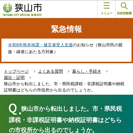
こ
このページの本文へ移動
の
メニュー
目的別検索
ペ
ー
緊急情報
ジ
の
先
令和8年熊本地震・被災者受入支援
のお知らせ（狭山市民の親
頭
族・縁者にあたる方対象）
で
す
トップページ
よくある質問
暮らし・手続き
届出・証明
狭山市から転出しました。市・県民税課税・非課税証明書や納税
証明書はどちらの市役所から出るのでしょうか。
本
文
狭山市から転出しました。市・県民税
こ
こ
課税・非課税証明書や納税証明書はどちら
か
の市役所から出るのでしょうか。
ら