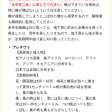
「もやすごみ」に出してください。
種ができている場合は、
特に種が飛ばないように十分注意してください。
種が成熟してしまうとこぼれた種から発芽するので、駆除後
も継続的に監視してください。
多年生植物は刈り取っても、地下茎に貯めた栄養分を使って
再生したり、翌年生長したりするので、地下茎から抜き取る
か、生長期間中繰り返し刈り取ってください。
アレチウリ
【原産地と侵入地】
北アメリカ原産、南アメリカ、ヨーロッパ、アフリ
カ、アジア、オセアニアに分布する。
日本では全国に分布する。
【形態的特長】
花：開花期は8月～10月。雄花と雌花が別々に集ま
って直径1センチメートル程の黄白色の花を形成
し、葉の脇から出る。
葉：葉の柄は短く、茎には互い違いにつく。葉の直
径は10～20センチメートル、つけ根はハート型に
くぼむ。葉の表も裏もざらざらしている。