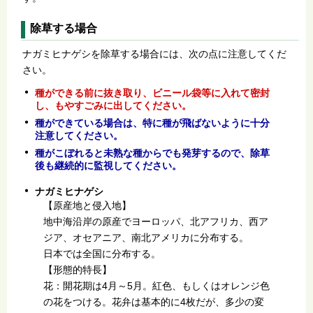
除草する場合
ナガミヒナゲシを除草する場合には、次の点に注意してくだ
さい。
種ができる前に抜き取り
、ビニール袋等に入れて密封
し、もやすごみに出してください。
種ができている場合は、特に種が飛ばないように十分
注意してください。
種がこぼれると未熟な種からでも発芽するので、除草
後も継続的に監視してください。
ナガミヒナゲシ
【原産地と侵入地】
地中海沿岸の原産でヨーロッパ、北アフリカ、西ア
ジア、オセアニア、南北アメリカに分布する。
日本では全国に分布する。
【形態的特長】
花：開花期は4月～5月。紅色、もしくはオレンジ色
の花をつける。花弁は基本的に4枚だが、多少の変