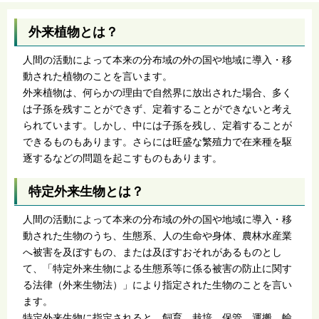
外来植物とは？
人間の活動によって本来の分布域の外の国や地域に導入・移
動された植物のことを言います。
外来植物は、何らかの理由で自然界に放出された場合、多く
は子孫を残すことができず、定着することができないと考え
られています。しかし、中には子孫を残し、定着することが
できるものもあります。さらには旺盛な繁殖力で在来種を駆
逐するなどの問題を起こすものもあります。
特定外来生物とは？
人間の活動によって本来の分布域の外の国や地域に導入・移
動された生物のうち、生態系、人の生命や身体、農林水産業
へ被害を及ぼすもの、または及ぼすおそれがあるものとし
て、「特定外来生物による生態系等に係る被害の防止に関す
る法律（外来生物法）」により指定された生物のことを言い
ます。
特定外来生物に指定されると、飼育、栽培、保管、運搬、輸