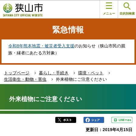
こ
このページの本文へ移動
の
メニュー
目的別検索
ペ
ー
緊急情報
ジ
の
先
令和8年熊本地震・被災者受入支援
のお知らせ（狭山市民の親
頭
族・縁者にあたる方対象）
で
す
トップページ
暮らし・手続き
環境・ペット
生活衛生・動物・害虫
外来植物にご注意ください
本
文
外来植物にご注意ください
こ
こ
か
ら
更新日：2019年4月15日