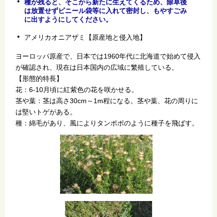
種が残ると、そこから新たに生えてくるため、除草後
は放置せずビニール袋等に入れて密封し、もやすごみ
に出すようにしてください。
アメリカオニアザミ【原産地と侵入地】
ヨーロッパ原産で、日本では1960年代に北海道で始めて侵入
が確認され、現在は日本国内の広域に繁殖している。
【形態的特長】
花：6-10月頃に紅紫色の花を咲かせる。
茎や葉：茎は高さ30cm～1m程になる。茎や葉、花の周りに
は堅いトゲがある。
種：綿毛があり、風によりタンポポのように種子を飛ばす。