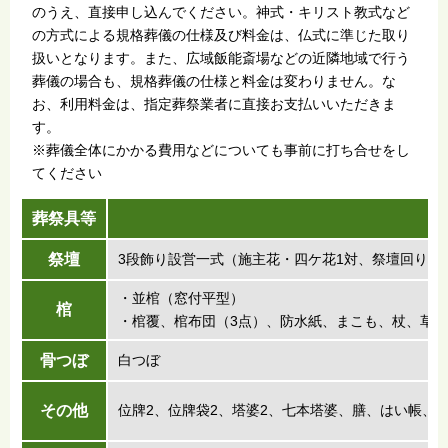
のうえ、直接申し込んでください。神式・キリスト教式など
の方式による規格葬儀の仕様及び料金は、仏式に準じた取り
扱いとなります。また、広域飯能斎場などの近隣地域で行う
葬儀の場合も、規格葬儀の仕様と料金は変わりません。な
お、利用料金は、指定葬祭業者に直接お支払いいただきま
す。
※葬儀全体にかかる費用などについても事前に打ち合せをし
てください
葬祭具等
祭壇
3段飾り設営一式（施主花・四ケ花1対、祭壇回りの
・並棺（窓付平型）
棺
・棺覆、棺布団（3点）、防水紙、まこも、杖、草
骨つぼ
白つぼ
その他
位牌2、位牌袋2、塔婆2、七本塔婆、膳、はい帳、