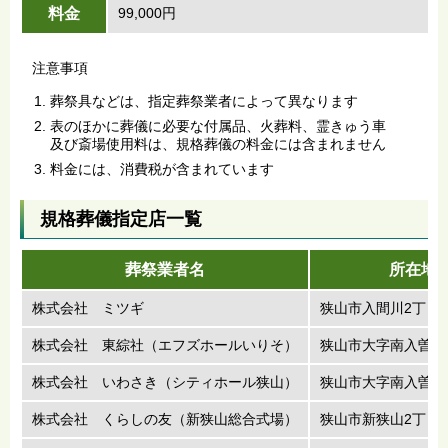
料金
99,000円
注意事項
葬祭具などは、指定葬祭業者によって異なります
表のほかに葬儀に必要な付属品、火葬料、霊きゅう車
及び斎場使用料は、規格葬儀の料金には含まれません
料金には、消費税が含まれています
規格葬儀指定店一覧
葬祭業者名
所在地
株式会社 ミツギ
狭山市入間川2丁目1
株式会社 東綜社（エフズホールいりそ）
狭山市大字南入曽58
株式会社 いわさき（シティホール狭山）
狭山市大字南入曽45
株式会社 くらしの友（新狭山総合式場）
狭山市新狭山2丁目1