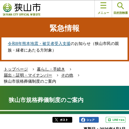
こ
このページの本文へ移動
の
メニュー
目的別検索
ペ
ー
緊急情報
ジ
の
先
令和8年熊本地震・被災者受入支援
のお知らせ（狭山市民の親
頭
族・縁者にあたる方対象）
で
す
トップページ
暮らし・手続き
届出・証明・マイナンバー
その他
狭山市規格葬儀制度のご案内
本
文
狭山市規格葬儀制度のご案内
こ
こ
か
ら
更新日：2026年4月1日