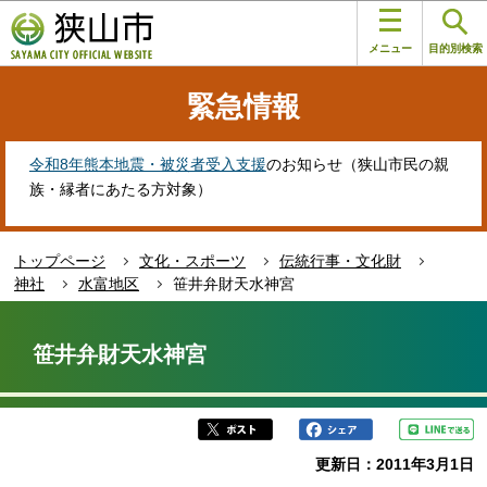
こ
このページの本文へ移動
の
メニュー
目的別検索
ペ
ー
緊急情報
ジ
の
先
令和8年熊本地震・被災者受入支援
のお知らせ（狭山市民の親
頭
族・縁者にあたる方対象）
で
す
トップページ
文化・スポーツ
伝統行事・文化財
神社
水富地区
笹井弁財天水神宮
本
文
笹井弁財天水神宮
こ
こ
か
ら
更新日：2011年3月1日