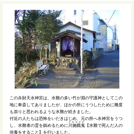
この弁財天水神宮は、水難の多い竹が淵の守護神としてこの
地に奉斎してありましたが、ほかの所にうつしたために幾度
も祟りと思われるような水難が続きました。
付近の人たちは恐怖をいだきはじめ、元の所へ水神宮をうつ
かわせがき
し、水難者の霊を鎮めるために
川施餓鬼
【水難で死んだ人の
供養をすること】を行いました。