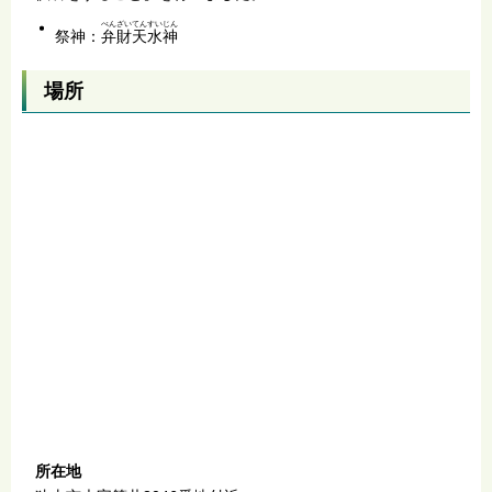
べんざいてんすいじん
祭神：
弁財天水神
場所
所在地