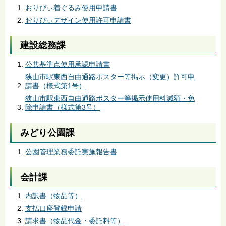
おりぴぃ着ぐるみ使用申請書
おりぴぃデザイン使用許可申請書
建設総務課
公共基準点使用承認申請書
狭山市駅東西自由通路ポスター等掲示（変更）許可申
請書（様式第1号）
狭山市駅東西自由通路ポスター等掲示使用料減額・免
除申請書（様式第3号）
みどり公園課
公園管理業務委託実施報告書
会計課
内訳書（物品等）
支払口座登録申請
請求書（物品代金・委託料等）