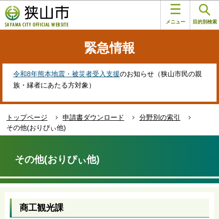
こ
このページの本文へ移動
の
メニュー
目的別検索
ペ
ー
緊急情報
ジ
の
先
令和8年熊本地震・被災者受入支援
のお知らせ（狭山市民の親
頭
族・縁者にあたる方対象）
で
す
トップページ
申請書ダウンロード
分野別の索引
その他(おりぴぃ他)
本
文
その他(おりぴぃ他)
こ
こ
か
ら
商工観光課