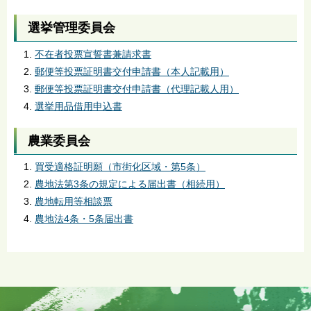
選挙管理委員会
不在者投票宣誓書兼請求書
郵便等投票証明書交付申請書（本人記載用）
郵便等投票証明書交付申請書（代理記載人用）
選挙用品借用申込書
農業委員会
買受適格証明願（市街化区域・第5条）
農地法第3条の規定による届出書（相続用）
農地転用等相談票
農地法4条・5条届出書