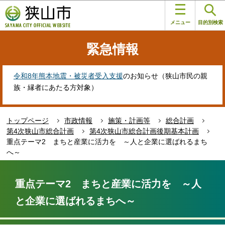
こ
このページの本文へ移動
の
メニュー
目的別検索
ペ
ー
緊急情報
ジ
の
先
令和8年熊本地震・被災者受入支援
のお知らせ（狭山市民の親
頭
族・縁者にあたる方対象）
で
す
トップページ
市政情報
施策・計画等
総合計画
第4次狭山市総合計画
第4次狭山市総合計画後期基本計画
重点テーマ2 まちと産業に活力を ～人と企業に選ばれるまち
へ～
本
文
重点テーマ2 まちと産業に活力を ～人
こ
と企業に選ばれるまちへ～
こ
か
ら