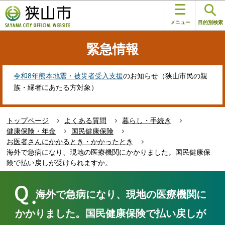
こ
このページの本文へ移動
の
メニュー
目的別検索
ペ
ー
緊急情報
ジ
の
先
令和8年熊本地震・被災者受入支援
のお知らせ（狭山市民の親
頭
族・縁者にあたる方対象）
で
す
トップページ
よくある質問
暮らし・手続き
健康保険・年金
国民健康保険
お医者さんにかかるとき・かかったとき
海外で急病になり、現地の医療機関にかかりました。国民健康保
険で払い戻しが受けられますか。
本
文
海外で急病になり、現地の医療機関に
こ
こ
かかりました。国民健康保険で払い戻しが
か